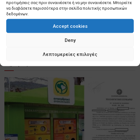
προτιμήσεις σας πριν συναινέσετε ή να μην συναινέσετε. Μπορείτε
να διαβάσετε περισσότερα στην σελίδα πολιτικής προσωπικών
Στην Πυροσβεστική ο γενικός έλεγχος για τα
δεδομένων.
ακαθάριστα οικόπεδα και η επιβολή προστίμων
– Τι λέει η ΚΥΑ
Accept cookies
by
ΗΛΕΚΤΡΑ ΒΙΣΚΑΔΟΥΡΑΚΗ
0
June 2, 2025
301
Deny
Λεπτομερείες επιλογές
Δημοφιλή