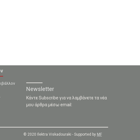
ον
ριβάλλον
Newsletter
ν
Κάντε Subscribe για να λαμβάνετε τα νέα
μου άρθρα μέσω email:
© 2020 Ilektra Viskadouraki - Supported by
MF