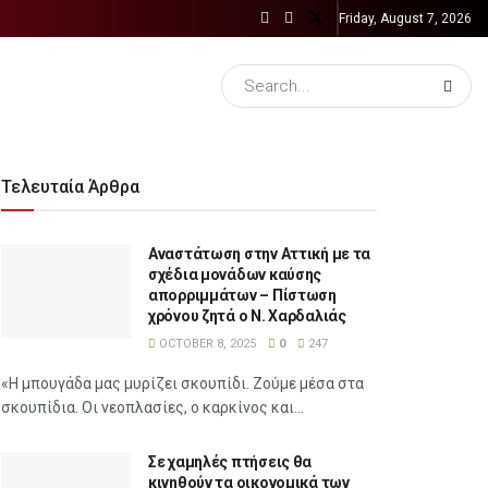
Friday, August 7, 2026
Τελευταία Άρθρα
Αναστάτωση στην Αττική με τα
σχέδια μονάδων καύσης
απορριμμάτων – Πίστωση
χρόνου ζητά ο Ν. Χαρδαλιάς
OCTOBER 8, 2025
0
247
«Η μπουγάδα μας μυρίζει σκουπίδι. Ζούμε μέσα στα
σκουπίδια. Οι νεοπλασίες, ο καρκίνος και...
Σε χαμηλές πτήσεις θα
κινηθούν τα οικονομικά των