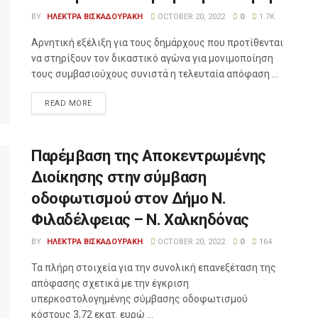
BY
ΗΛΕΚΤΡΑ ΒΙΣΚΑΔΟΥΡΑΚΗ
OCTOBER 20, 2022
0
1.7K
Αρνητική εξέλιξη για τους δημάρχους που προτίθενται
να στηρίξουν τον δικαστικό αγώνα για μονιμοποίηση
τους συμβασιούχους συνιστά η τελευταία απόφαση ...
READ MORE
Παρέμβαση της Αποκεντρωμένης
Διοίκησης στην σύμβαση
οδοφωτισμού στον Δήμο Ν.
Φιλαδέλφειας – Ν. Χαλκηδόνας
BY
ΗΛΕΚΤΡΑ ΒΙΣΚΑΔΟΥΡΑΚΗ
OCTOBER 20, 2022
0
164
Τα πλήρη στοιχεία για την συνολική επανεξέταση της
απόφασης σχετικά με την έγκριση
υπερκοστολογημένης σύμβασης οδοφωτισμού
κόστους 3,72 εκατ. ευρώ ...