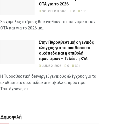
ΟΤΑ για το 2026
OCTOBER 8, 2025
0
100
Σε χαμηλές πτήσεις θα κινηθούν τα οικονομικά των
ΟΤΑ και για το 2026 με...
Στην Πυροσβεστική ο γενικός
έλεγχος για τα ακαθάριστα
οικόπεδα και η επιβολή
προστίμων – Τι λέει η ΚΥΑ
JUNE 2, 2025
0
301
Η Πυροσβεστική διενεργεί γενικούς ελέγχους για τα
ακαθάριστα οικόπεδα και επιβάλλει πρόστιμα.
Ταυτόχρονα, οι...
Δημοφιλή