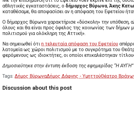
Με την επισήμανση ότι το Εφετείο «δεν έκρινε επί της ου
αθλητικές εγκαταστάσεις, ο
δήμαρχος Βύρωνα
,
Άκης Κατ
καταθέσαμε, θα αποφασίσει αν η απόφαση του Εφετείου ήταν
Ο δήμαρχος Βύρωνα χαρακτήρισε «δύσκολη» την υπόθεση, αλ
όλους και θα είναι προς όφελος της κοινωνίας των δήμων μ
πολιτισμού για ολόκληρη της Αττική».
Να σημειωθεί ότι
η τελευταία απόφαση του Εφετείου
απέρρι
λατομεία ως χώροι πολιτισμού με το συγκρότημα του Θεάτρ
φερόμενους ως ιδιοκτήτες, οι οποίοι επικαλέστηκαν τίτλο
Δημοσιεύτηκε στην έντυπη έκδοση της εφημερίδας “Η ΑΥΓΗ”
Tags:
Δήμος Βύρωνα
Δήμος Δάφνης - Υμηττού
Θέατρο Βράχω
Discussion about this post