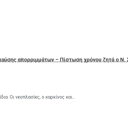
καύσης απορριμμάτων – Πίστωση χρόνου ζητά ο Ν. 
ια. Οι νεοπλασίες, ο καρκίνος και...