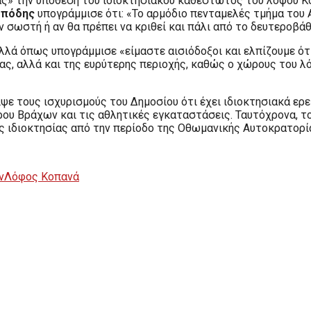
σίας» την υπόθεση του ιδιοκτησιακού καθεστώτος του λόφου 
ωπόδης
υπογράμμισε ότι: «Το αρμόδιο πενταμελές τμήμα του Α
 σωστή ή αν θα πρέπει να κριθεί και πάλι από το δευτεροβάθ
λά όπως υπογράμμισε «είμαστε αισιόδοξοι και ελπίζουμε ότι
ας, αλλά και της ευρύτερης περιοχής, καθώς ο χώρους του λ
ψε τους ισχυρισμούς του Δημοσίου ότι έχει ιδιοκτησιακά ερ
ου Βράχων και τις αθλητικές εγκαταστάσεις. Ταυτόχρονα, τ
υς ιδιοκτησίας από την περίοδο της Οθωμανικής Αυτοκρατορί
ν
Λόφος Κοπανά