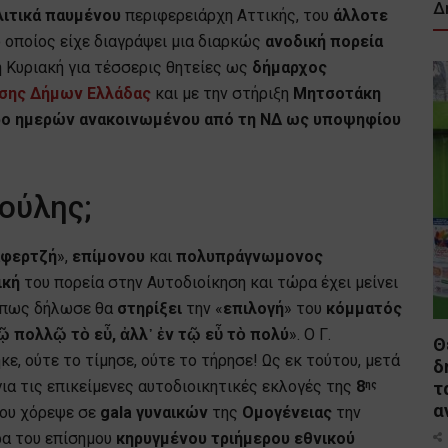
Δ
ιτικά παυμένου
περιφερειάρχη Αττικής, του
άλλοτε
ο οποίος είχε διαγράψει μια διαρκώς
ανοδική
πορεία
η Κυριακή για τέσσερις θητείες ως
δήμαρχος
σης Δήμων Ελλάδας
και με την στήριξη
Μητσοτάκη
προ ημερών ανακοινωμένου από τη ΝΔ ως υποψηφίου
τούλης;
αφερτζή
»,
επίμονου
και
πολυπράγνωμονος
ική
του πορεία στην Αυτοδιοίκηση και τώρα έχει μείνει
όπως δήλωσε θα
στηρίξει
την «
επιλογή
» του
κόμματός
ῷ πολλῷ τὸ εὖ, ἀλλ᾿ ἐν τῷ εὖ τὸ πολύ
». Ο Γ.
Θ
ε, ούτε το τίμησε, ούτε το τήρησε! Ως εκ τούτου, μετά
δ
α τις επικείμενες αυτοδιοικητικές εκλογές της
8
τ
ης
α
ου χόρεψε σε
gala γυναικών
της
Ομογένειας
την
έρα του επίσημου
κηρυγμένου
τριήμερου εθνικού