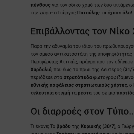
πένθους
για τον άδικο χαμό των δυο ιπτάμεν
την χώρα- ο Γιώργος
Πατούλης
τα έχασε όλα
!
Επιβάλλοντας τον Νίκο
Παρά την αδυναμία του ιδίου του πρωθυπουργο
τον άμεσο αντικαταστάτη της υποψηφιότητας τ
Περιφέρειας Αττικής, πράγμα που τον οδήγησε
Χαρδαλιά
, που έως το πρωί της Δευτέρας (
31/
περιόδευε στα
στρατόπεδα
φωτογραφιζόμενος
εθνικής
ασφάλειας
στρατιωτικούς
χάρτες
, ο
τελευταία
στιγμή
τα
ρέστα
του σε μια
παρτίδα
Οι διαρροές στον Τύπο
Τι έκανε; Το
βράδυ
της
Κυριακής
(
30/7
), ο Γιώρ