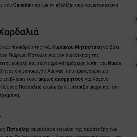
ων του
Canadair
και με εν εξελίξει πύρινα μέτωπα ανά
 Χαρδαλιά
ύ και προέδρου της ΝΔ,
Κυριάκου
Μητσοτάκη
να βρει
ου Γιώργου Πατούλη για την διεκδίκηση της
 στην εύκολη και ταυτόχρονα πρόχειρη λύση του
Νίκου
7
) ήταν ο υφυπουργός Άμυνας, που προηγουμένως
 να βλέπει τους
άκρως
απόρρητους
για λόγους
 Γιώργος
Πατούλης
απέδειξε ότι
έπαιζε
μέχρι και την
 χαμένη.
…
γος
Πατούλης
συγκάλεσε τα μέλη της παράταξής του