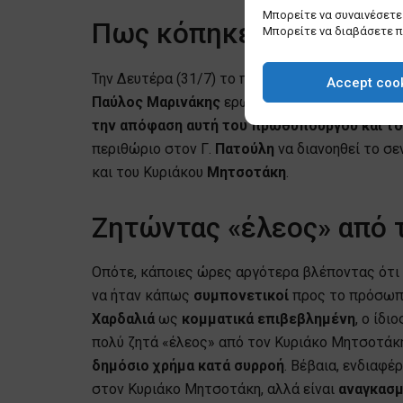
Μπορείτε να συναινέσετε 
Πως κόπηκε το αντάρτι
Μπορείτε να διαβάσετε 
Την Δευτέρα (31/7) το πρωί στην ενημέρωση 
Accept coo
Παύλος Μαρινάκης
ερωτηθείς σχετικά είπε για
την απόφαση αυτή του πρωθυπουργού και τ
περιθώριο στον Γ.
Πατούλη
να διανοηθεί το σε
και του Κυριάκου
Μητσοτάκη
.
Ζητώντας «έλεος» από 
Οπότε, κάποιες ώρες αργότερα βλέποντας ότι
να ήταν κάπως
συμπονετικοί
προς το πρόσωπ
Χαρδαλιά
ως
κομματικά επιβεβλημένη
, ο ίδι
πολύ ζητά «έλεος» από τον Κυριάκο Μητσοτάκη,
δημόσιο χρήμα
κατά συρροή
. Βέβαια, ενδιαφέρ
στον Κυριάκο Μητσοτάκη, αλλά είναι
αναγκασ