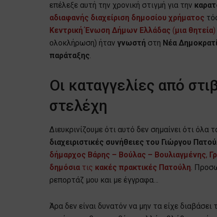
επέλεξε αυτή την χρονική στιγμή για την
καρατ
αδιαφανής διαχείριση δημοσίου χρήματος
τό
Κεντρική Ένωση Δήμων Ελλάδας
(
μια θητεία
)
ολοκλήρωση) ήταν
γνωστή
στη
Νέα
Δημοκρατ
παράταξης
.
Οι καταγγελίες από στι
στελέχη
Διευκρινίζουμε ότι αυτό δεν σημαίνει ότι όλα 
διαχειριστικές συνήθειες του Γιώργου Πατο
δήμαρχος Βάρης – Βούλας – Βουλιαγμένης
,
Γ
δημόσια
τις
κακές
πρακτικές
Πατούλη
. Προσ
ρεπορτάζ μου και με έγγραφα…
Άρα δεν είναι δυνατόν να μην τα είχε διαβάσε