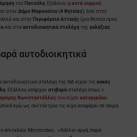
όμηση
του
Πατούλη
; Εξάλλου,
η κατά συρροή
σο στον
Δήμο
Μαρουσίου
(
4 θητείες
), όσο στην
αλλά και στην
Περιφέρεια Αττικής
(μια θητεία προς
ία
και στα
αυτοδιοικητικά
στελέχη
της
γαλάζιας
βαρά αυτοδιοικητικά
τα αυτοδιοικητικά στελέχη της ΝΔ είχαν τις
κακές
ύλη
. Εξάλλου, υπήρχαν
στιβαρά
στελέχη όπως
ο
ρηγόρης Κωνσταντέλλος
που είχαν
καταγγείλει
ωπικά εγώ ως συντάκτρια τις είχα αναφέρει σε σειρά
ι το επιτελείο Μητσοτάκη… «Κάλλιο αργά, παρά