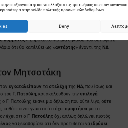
στην επεξεργασία ή/ και να αλλάξετε τις προτιμήσεις σας πριν συναινέσετ
κο;
περισσότερα στην σελίδα πολιτικής προσωπικών δεδομένων.
των δημοσιογράφων, ο
κυβερνητικός
εκπρόσωπος
,
kies
Deny
Λεπτομ
 τον Γ. Πατούλη: «
Είμαστε σίγουροι ότι θα σεβαστεί
ου κόμματος
». Επρόκειτο για μια δήλωση που δεν άφηνε
νάριο ότι θα κατέλθει ως «
αντάρτης
» έναντι της
ΝΔ
τον Μητσοτάκη
 τον
εγκαταλείπουν
τα
στελέχη
της
ΝΔ
, που ίσως και
ο του Γ.
Πατούλη
, και ακολουθούν την
επιλογή
ος ο Γ. Πατούλης έκανε μια δήλωση που ούτε λίγο, ούτε
 καθότι είναι γνωστό ότι έχει
αμαρτήσει
με το
ον έχει ότι ο Γ.
Πατούλης
όχι απλώς δηλώνει πιστός
μένος
να ξεκαθαρίσει ότι δεν προτίθεται να
ιδρύσει