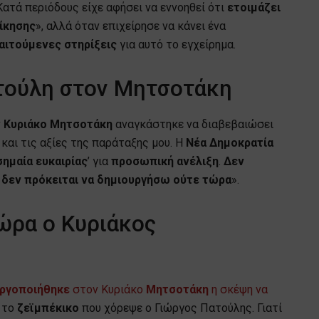
 Κατά περιόδους είχε αφήσει να εννοηθεί ότι
ετοιμάζει
ίκησης
», αλλά όταν επιχείρησε να κάνει ένα
αιτούμενες
στηρίξεις
για αυτό το εγχείρημα.
τούλη στον Μητσοτάκη
ν
Κυριάκο
Μητσοτάκη
αναγκάστηκε να διαβεβαιώσει
και τις αξίες της παράταξης μου. Η
Νέα Δημοκρατία
σημαία ευκαιρίας
’ για
προσωπική ανέλιξη
.
Δεν
 δεν πρόκειται να δημιουργήσω ούτε τώρα
».
ώρα ο Κυριάκος
ργοποιήθηκε
στον Κυριάκο
Μητσοτάκη
η σκέψη να
ι το
ζεϊμπέκικο
που χόρεψε ο Γιώργος Πατούλης. Γιατί