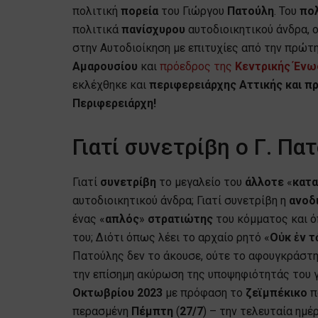
πολιτική
πορεία
του Γιώργου
Πατούλη
. Του
πολ
πολιτικά
πανίσχυρου
αυτοδιοικητικού άνδρα, 
στην Αυτοδιοίκηση με επιτυχίες από την πρώτ
Αμαρουσίου
και
πρόεδρος της
Κεντρικής Ένω
εκλέχθηκε και
περιφερειάρχης
Αττικής και 
Περιφερειάρχη!
Γιατί συνετρίβη ο Γ. Πα
Γιατί
συνετρίβη
το μεγαλείο του
άλλοτε
«
κατ
αυτοδιοικητικού άνδρα; Γιατί συνετρίβη η
ανοδ
ένας «
απλός
»
στρατιώτης
του κόμματος και 
του; Διότι όπως λέει το αρχαίο ρητό «
Οὐκ ἐν τ
Πατούλης δεν το άκουσε, ούτε το αφουγκράστηκ
την επίσημη ακύρωση της υποψηφιότητάς του γι
Οκτωβρίου 2023
με πρόφαση το
ζεϊμπέκικο
π
περασμένη
Πέμπτη
(
27/7
) – την τελευταία ημ