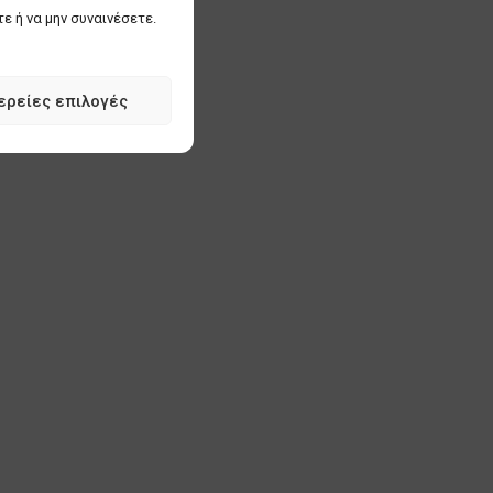
ε ή να μην συναινέσετε.
ερείες επιλογές