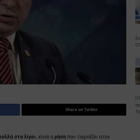
Σε
ΟΤ
Η 
ακ
Share on Twitter
Τα
πολλά στα λίγα
», είναι η
ρήση
που ταιριάζει στην