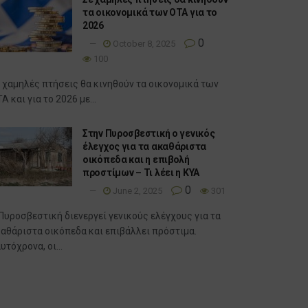
τα οικονομικά των ΟΤΑ για το
2026
0
October 8, 2025
100
 χαμηλές πτήσεις θα κινηθούν τα οικονομικά των
Α και για το 2026 με...
Στην Πυροσβεστική ο γενικός
έλεγχος για τα ακαθάριστα
οικόπεδα και η επιβολή
προστίμων – Τι λέει η ΚΥΑ
0
June 2, 2025
301
Πυροσβεστική διενεργεί γενικούς ελέγχους για τα
αθάριστα οικόπεδα και επιβάλλει πρόστιμα.
υτόχρονα, οι...