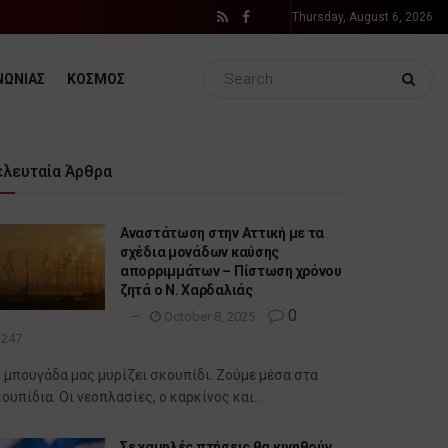
Thursday, August 6, 2026
ΝΩΝΙΑΣ
ΚΟΣΜΟΣ
ελευταία Άρθρα
Αναστάτωση στην Αττική με τα
σχέδια μονάδων καύσης
απορριμμάτων – Πίστωση χρόνου
ζητά ο Ν. Χαρδαλιάς
0
October 8, 2025
247
 μπουγάδα μας μυρίζει σκουπίδι. Ζούμε μέσα στα
ουπίδια. Οι νεοπλασίες, ο καρκίνος και...
Σε χαμηλές πτήσεις θα κινηθούν