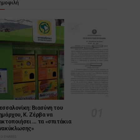
ημοφιλή
εσσαλονίκη: Βιασύνη του
ημάρχου, Κ. Ζέρβα να
ακτοποιήσει … τα «σπιτάκια
νακύκλωσης»
0 SHARES