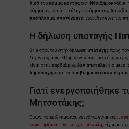
δικό
του
κόμμα
κόντρα
στη
Νέα Δημοκρατία
.
κόμμα
, το οποίο το έλεγε «
κόμμα της Αυτοδιο
πρόπλασμα
,
αποτύγχανε
, γιατί δεν είχε τις
απ
Η δήλωση υποταγής Πα
Ως εκ τούτου στην δή
λωση υποταγής
προς το
λέγοντας πως: «Παραμένω
πιστός
στις αρχές 
είναι στην
καρδιά
μου,
δεν αποτελεί
για μένα ‘
δημιούργησα ποτέ πρόβλημα στο κόμμα μου,
Γιατί ενεργοποιήθηκε τ
Μητσοτάκης;
Όμως, το ερώτημα που γεννάται είναι
γιατί
ενε
καρατομήσει
τον Γιώργο
Πατούλη
; Σίγουρα όχ