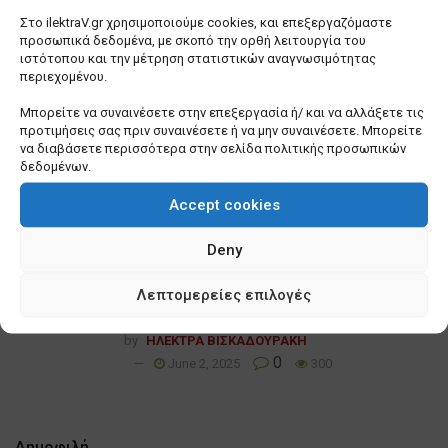
Στο ilektraV.gr χρησιμοποιούμε cookies, και επεξεργαζόμαστε
Αναστάτωση στην Αττική με τα σχέδια
προσωπικά δεδομένα, με σκοπό την ορθή λειτουργία του
μονάδων καύσης απορριμμάτων – Πίστωση
ιστότοπου και την μέτρηση στατιστικών αναγνωσιμότητας
περιεχομένου.
χρόνου ζητά ο Ν. Χαρδαλιάς
by
ΗΛΕΚΤΡΑ ΒΙΣΚΑΔΟΥΡΑΚΗ
Μπορείτε να συναινέσετε στην επεξεργασία ή/ και να αλλάξετε τις
0
October 8, 2025
247
προτιμήσεις σας πριν συναινέσετε ή να μην συναινέσετε. Μπορείτε
να διαβάσετε περισσότερα στην σελίδα πολιτικής προσωπικών
Σε χαμηλές πτήσεις θα κινηθούν τα οικονομικά
δεδομένων.
των ΟΤΑ για το 2026
Accept cookies
by
ΗΛΕΚΤΡΑ ΒΙΣΚΑΔΟΥΡΑΚΗ
0
October 8, 2025
100
Deny
Στην Πυροσβεστική ο γενικός έλεγχος για τα
ακαθάριστα οικόπεδα και η επιβολή προστίμων
Λεπτομερείες επιλογές
– Τι λέει η ΚΥΑ
by
ΗΛΕΚΤΡΑ ΒΙΣΚΑΔΟΥΡΑΚΗ
0
June 2, 2025
300
Δημοφιλή