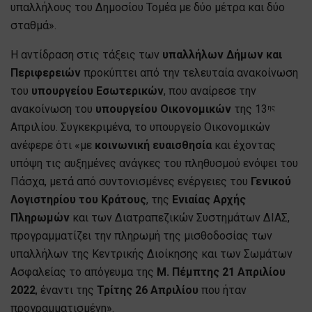
υπαλλήλους του Δημοσίου Τομέα με δύο μέτρα και δύο
σταθμά».
Η αντίδραση στις τάξεις των
υπαλλήλων Δήμων και
Περιφερειών
προκύπτει από την τελευταία ανακοίνωση
του
υπουργείου Εσωτερικών
, που αναίρεσε την
ανακοίνωση του
υπουργείου Οικονομικών
της 13
ης
Απριλίου. Συγκεκριμένα, το υπουργείο Οικονομικών
ανέφερε ότι «με
κοινωνική ευαισθησία
και έχοντας
υπόψη τις αυξημένες ανάγκες του πληθυσμού ενόψει του
Πάσχα, μετά από συντονισμένες ενέργειες του
Γενικού
Λογιστηρίου του Κράτους
, της
Ενιαίας Αρχής
Πληρωμών
και των Διατραπεζικών Συστημάτων ΔΙΑΣ,
προγραμματίζει την πληρωμή της μισθοδοσίας των
υπαλλήλων της Κεντρικής Διοίκησης και των Σωμάτων
Ασφαλείας το απόγευμα της
Μ. Πέμπτης 21 Απριλίου
2022
, έναντι της
Τρίτης 26 Απριλίου
που ήταν
προγραμματισμένη».