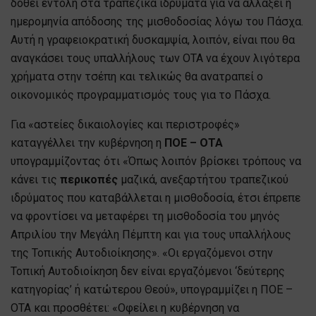
δοθεί εντολή στα τραπεζικά ιδρύματα για να αλλάξει η
ημερομηνία απόδοσης της μισθοδοσίας λόγω του Πάσχα.
Αυτή η γραφειοκρατική δυσκαμψία, λοιπόν, είναι που θα
αναγκάσει τους υπαλλήλους των ΟΤΑ να έχουν λιγότερα
χρήματα στην τσέπη και τελικώς θα ανατραπεί ο
οικονομικός προγραμματισμός τους για το Πάσχα.
Για «αστείες δικαιολογίες και περιστροφές»
καταγγέλλει την κυβέρνηση η
ΠΟΕ – ΟΤΑ
υπογραμμίζοντας ότι «Όπως λοιπόν βρίσκει τρόπους να
κάνει τις
περικοπές
μαζικά, ανεξαρτήτου τραπεζικού
ιδρύματος που καταβάλλεται η μισθοδοσία, έτσι έπρεπε
να φροντίσει να μεταφέρει τη μισθοδοσία του μηνός
Απριλίου την Μεγάλη Πέμπτη και για τους υπαλλήλους
της Τοπικής Αυτοδιοίκησης». «Οι εργαζόμενοι στην
Τοπική Αυτοδιοίκηση δεν είναι εργαζόμενοι ‘δεύτερης
κατηγορίας’ ή κατώτερου Θεού», υπογραμμίζει η ΠΟΕ –
ΟΤΑ και προσθέτει: «Οφείλει η κυβέρνηση να