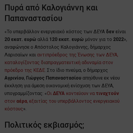
Πυρά από Καλογιάννη και
Παπαναστασίου
«Το υπερβάλλον ενεργειακό κόστος των ΔΕΥΑ
δεν
είναι
20 εκατ. ευρώ
αλλά
120 εκατ. ευρώ
μόνον για το
2022
»,
αναφώνησε ο Απόστολος Καλογιάννης, δήμαρχος
Λαρισαίων και
αντιπρόεδρος της Ένωσης των ΔΕΥΑ,
καταλογίζοντας διαπραγματευτική αδυναμία στον
πρόεδρο της ΚΕΔΕ
. Στο ίδιο πνεύμα, ο δήμαρχος
Αγρινίου
,
Γιώργος Παπαναστασίου
απηύθυνε εκ νέου
έκκληση για άμεση οικονομική ενίσχυση των ΔΕΥΑ,
υπογραμμίζοντας: «
Οι
ΔΕΥΑ
κοντεύουν να
τιναχτούν
στον
αέρα
, εξαιτίας του υπερβάλλοντος ενεργειακού
κόστους
».
Πολιτικός εκβιασμός;