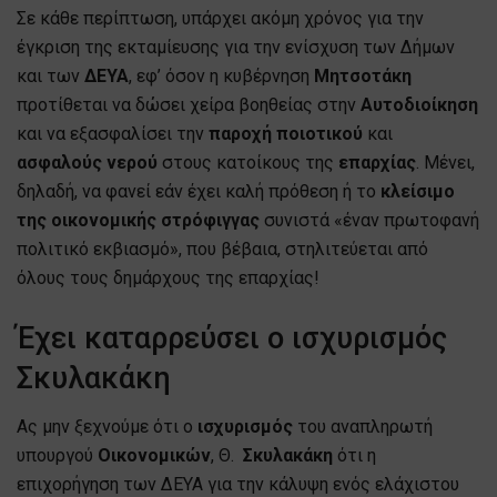
Σε κάθε περίπτωση, υπάρχει ακόμη χρόνος για την
έγκριση της εκταμίευσης για την ενίσχυση των Δήμων
και των
ΔΕΥΑ
, εφ’ όσον η κυβέρνηση
Μητσοτάκη
προτίθεται να δώσει χείρα βοηθείας στην
Αυτοδιοίκηση
και να εξασφαλίσει την
παροχή
ποιοτικού
και
ασφαλούς
νερού
στους κατοίκους της
επαρχίας
. Μένει,
δηλαδή, να φανεί εάν έχει καλή πρόθεση ή το
κλείσιμο
της οικονομικής στρόφιγγας
συνιστά «έναν πρωτοφανή
πολιτικό εκβιασμό», που βέβαια, στηλιτεύεται από
όλους τους δημάρχους της επαρχίας!
Έχει καταρρεύσει ο ισχυρισμός
Σκυλακάκη
Ας μην ξεχνούμε ότι ο
ισχυρισμός
του αναπληρωτή
υπουργού
Οικονομικών
, Θ.
Σκυλακάκη
ότι η
επιχορήγηση των ΔΕΥΑ για την κάλυψη ενός ελάχιστου