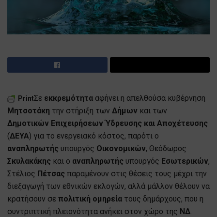
Σε
εκκρεμότητα
αφήνει η απελθούσα κυβέρνηση
Print
Μητσοτάκη
την στήριξη των
Δήμων
και των
Δημοτικών Επιχειρήσεων Ύδρευσης και Αποχέτευσης
(
ΔΕΥΑ
) για το ενεργειακό κόστος, παρότι ο
αναπληρωτής
υπουργός
Οικονομικών
, Θεόδωρος
Σκυλακάκης
και ο
αναπληρωτής
υπουργός
Εσωτερικών
,
Στέλιος
Πέτσας
παραμένουν στις θέσεις τους μέχρι την
διεξαγωγή των εθνικών εκλογών, αλλά μάλλον θέλουν να
κρατήσουν σε
πολιτική ομηρεία
τους δημάρχους, που η
συντριπτική πλειονότητα ανήκει στον χώρο της
ΝΔ
.