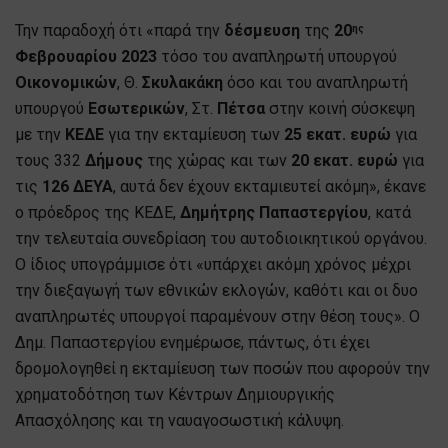
Την παραδοχή ότι «παρά την
δέσμευση
της
20
ης
Φεβρουαρίου 2023
τόσο του αναπληρωτή υπουργού
Οικονομικών
, Θ.
Σκυλακάκη
όσο και του αναπληρωτή
υπουργού
Εσωτερικών
, Στ.
Πέτσα
στην κοινή σύσκεψη
με την
ΚΕΔΕ
για την εκταμίευση των
25 εκατ. ευρώ
για
τους 332
Δήμους
της χώρας και των
20 εκατ. ευρώ
για
τις
126 ΔΕΥΑ
, αυτά δεν έχουν εκταμιευτεί ακόμη», έκανε
ο πρόεδρος της ΚΕΔΕ,
Δημήτρης Παπαστεργίου
, κατά
την τελευταία συνεδρίαση του αυτοδιοικητικού οργάνου.
Ο ίδιος υπογράμμισε ότι «υπάρχει ακόμη χρόνος μέχρι
την διεξαγωγή των εθνικών εκλογών, καθότι και οι δυο
αναπληρωτές υπουργοί παραμένουν στην θέση τους». Ο
Δημ. Παπαστεργίου ενημέρωσε, πάντως, ότι έχει
δρομολογηθεί η εκταμίευση των ποσών που αφορούν την
χρηματοδότηση των Κέντρων Δημιουργικής
Απασχόλησης και τη ναυαγοσωστική κάλυψη.