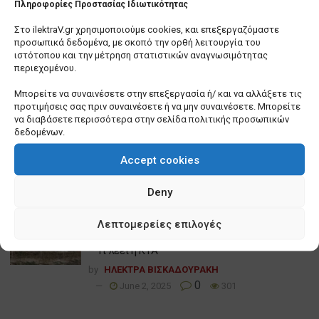
Πληροφορίες Προστασίας Ιδιωτικότητας
Τελευταία Άρθρα
Στο ilektraV.gr χρησιμοποιούμε cookies, και επεξεργαζόμαστε
προσωπικά δεδομένα, με σκοπό την ορθή λειτουργία του
Αναστάτωση στην Αττική με τα σχέδια
ιστότοπου και την μέτρηση στατιστικών αναγνωσιμότητας
μονάδων καύσης απορριμμάτων – Πίστωση
περιεχομένου.
χρόνου ζητά ο Ν. Χαρδαλιάς
Μπορείτε να συναινέσετε στην επεξεργασία ή/ και να αλλάξετε τις
by
ΗΛΕΚΤΡΑ ΒΙΣΚΑΔΟΥΡΑΚΗ
προτιμήσεις σας πριν συναινέσετε ή να μην συναινέσετε. Μπορείτε
0
October 8, 2025
247
να διαβάσετε περισσότερα στην σελίδα πολιτικής προσωπικών
δεδομένων.
Σε χαμηλές πτήσεις θα κινηθούν τα οικονομικά
Accept cookies
των ΟΤΑ για το 2026
by
ΗΛΕΚΤΡΑ ΒΙΣΚΑΔΟΥΡΑΚΗ
Deny
0
October 8, 2025
100
Στην Πυροσβεστική ο γενικός έλεγχος για τα
Λεπτομερείες επιλογές
ακαθάριστα οικόπεδα και η επιβολή προστίμων
– Τι λέει η ΚΥΑ
by
ΗΛΕΚΤΡΑ ΒΙΣΚΑΔΟΥΡΑΚΗ
0
June 2, 2025
301