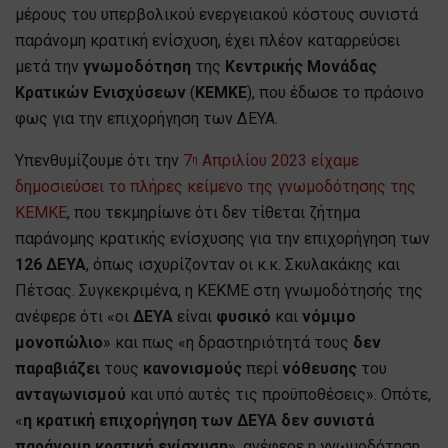
μέρους του υπερβολικού ενεργειακού κόστους συνιστά
παράνομη κρατική ενίσχυση, έχει πλέον καταρρεύσει
μετά την
γνωμοδότηση
της
Κεντρικής Μονάδας
Κρατικών Ενισχύσεων
(
ΚΕΜΚΕ
), που έδωσε το πράσινο
φως για την επιχορήγηση των ΔΕΥΑ.
Υπενθυμίζουμε ότι την
7
Απριλίου 2023 είχαμε
η
δημοσιεύσει το πλήρες κείμενο της γνωμοδότησης της
ΚΕΜΚΕ
, που τεκμηρίωνε ότι δεν τίθεται ζήτημα
παράνομης κρατικής ενίσχυσης για την επιχορήγηση των
126 ΔΕΥΑ
, όπως ισχυρίζονταν οι κ.κ. Σκυλακάκης και
Πέτσας. Συγκεκριμένα, η ΚΕΚΜΕ στη γνωμοδότησής της
ανέφερε ότι «οι
ΔΕΥΑ
είναι
φυσικό
και
νόμιμο
μονοπώλιο
» και πως «η δραστηριότητά τους
δεν
παραβιάζει
τους
κανονισμούς
περί
νόθευσης
του
ανταγωνισμού
και υπό αυτές τις προϋποθέσεις». Οπότε,
«
η κρατική επιχορήγηση των ΔΕΥΑ δεν συνιστά
παράνομη κρατική ενίσχυση
», ανέφερε η γνωμοδότηση