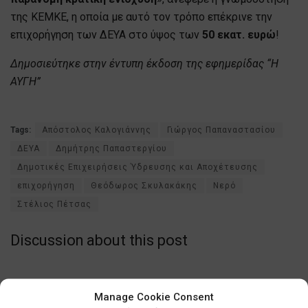
της ΚΕΜΚΕ, η οποία με αυτό τον τρόπο επέκρινε την
επιχορήγηση των ΔΕΥΑ στο ύψος των
50 εκατ. ευρώ
!
Δημοσιεύτηκε στην έντυπη έκδοση της εφημερίδας “Η
ΑΥΓΗ”
Tags:
Απόστολος Καλογιάννης
Γιώργος Παπαναστασίου
ΔΕΥΑ
Δημήτρης Παπαστεργίου
Δημοτικές Επιχειρήσεις Ύδρευσης και Αποχέτευσης
επιχορήγηση
Θεόδωρος Σκυλακάκης
Νερό
Στέλιος Πέτσας
Discussion about this post
Manage Cookie Consent