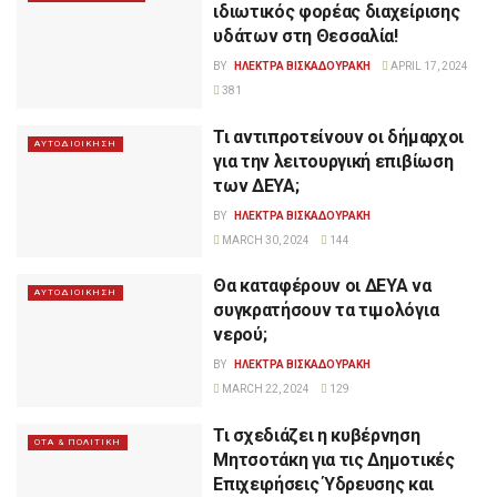
ιδιωτικός φορέας διαχείρισης
υδάτων στη Θεσσαλία!
BY
ΗΛΕΚΤΡΑ ΒΙΣΚΑΔΟΥΡΑΚΗ
APRIL 17, 2024
381
Τι αντιπροτείνουν οι δήμαρχοι
ΑΥΤΟΔΙΟΙΚΗΣΗ
για την λειτουργική επιβίωση
των ΔΕΥΑ;
BY
ΗΛΕΚΤΡΑ ΒΙΣΚΑΔΟΥΡΑΚΗ
MARCH 30, 2024
144
Θα καταφέρουν οι ΔΕΥΑ να
ΑΥΤΟΔΙΟΙΚΗΣΗ
συγκρατήσουν τα τιμολόγια
νερού;
BY
ΗΛΕΚΤΡΑ ΒΙΣΚΑΔΟΥΡΑΚΗ
MARCH 22, 2024
129
Τι σχεδιάζει η κυβέρνηση
ΟΤΑ & ΠΟΛΙΤΙΚΗ
Μητσοτάκη για τις Δημοτικές
Επιχειρήσεις Ύδρευσης και