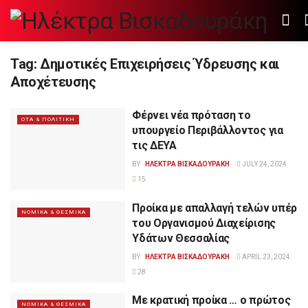
Tag:
Δημοτικές Επιχειρήσεις Ύδρευσης και
Αποχέτευσης
Φέρνει νέα πρόταση το
ΟΤΑ & ΠΟΛΙΤΙΚΗ
υπουργείο Περιβάλλοντος για
τις ΔΕΥΑ
BY
ΗΛΕΚΤΡΑ ΒΙΣΚΑΔΟΥΡΑΚΗ
JULY 24, 2024
15
Προίκα με απαλλαγή τελών υπέρ
ΝΟΜΙΚΑ & ΘΕΣΜΙΚΑ
του Οργανισμού Διαχείρισης
Υδάτων Θεσσαλίας
BY
ΗΛΕΚΤΡΑ ΒΙΣΚΑΔΟΥΡΑΚΗ
APRIL 23, 2024
28
Με κρατική προίκα … ο πρώτος
ΝΟΜΙΚΑ & ΘΕΣΜΙΚΑ