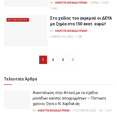
BY
ΗΛΕΚΤΡΑ ΒΙΣΚΑΔΟΥΡΑΚΗ
APRIL 7, 2023
184
Στο χείλος του γκρεμού οι ΔΕΥΑ
ΑΥΤΟΔΙΟΙΚΗΣΗ
με ζημία στα 150 εκατ. ευρώ!
BY
ΗΛΕΚΤΡΑ ΒΙΣΚΑΔΟΥΡΑΚΗ
MARCH 29, 2023
188
1
2
3
Τελευταία Άρθρα
Αναστάτωση στην Αττική με τα σχέδια
μονάδων καύσης απορριμμάτων – Πίστωση
χρόνου ζητά ο Ν. Χαρδαλιάς
BY
ΗΛΕΚΤΡΑ ΒΙΣΚΑΔΟΥΡΑΚΗ
OCTOBER 8, 2025
0
247