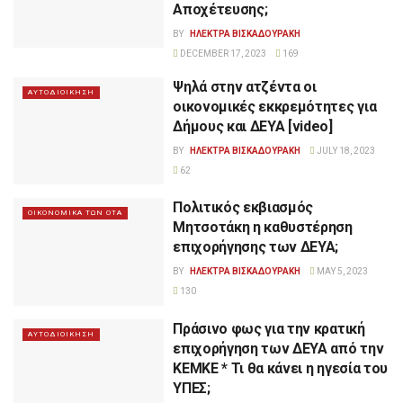
Αποχέτευσης;
BY
ΗΛΕΚΤΡΑ ΒΙΣΚΑΔΟΥΡΑΚΗ
DECEMBER 17, 2023
169
Ψηλά στην ατζέντα οι
ΑΥΤΟΔΙΟΙΚΗΣΗ
οικονομικές εκκρεμότητες για
Δήμους και ΔΕΥΑ [video]
BY
ΗΛΕΚΤΡΑ ΒΙΣΚΑΔΟΥΡΑΚΗ
JULY 18, 2023
62
Πολιτικός εκβιασμός
ΟΙΚΟΝΟΜΙΚΑ ΤΩΝ ΟΤΑ
Μητσοτάκη η καθυστέρηση
επιχορήγησης των ΔΕΥΑ;
BY
ΗΛΕΚΤΡΑ ΒΙΣΚΑΔΟΥΡΑΚΗ
MAY 5, 2023
130
Πράσινο φως για την κρατική
ΑΥΤΟΔΙΟΙΚΗΣΗ
επιχορήγηση των ΔΕΥΑ από την
ΚΕΜΚΕ * Τι θα κάνει η ηγεσία του
ΥΠΕΣ;