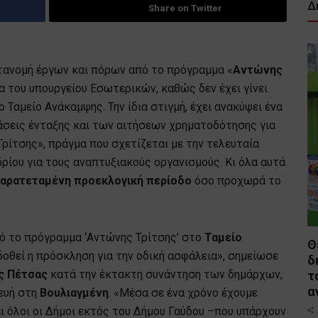
Δ
Share on Twitter
τανομή έργων και πόρων από το πρόγραμμα «
Αντώνης
α του υπουργείου Εσωτερικών, καθώς δεν έχει γίνει
Ταμείο Ανάκαμψης. Την ίδια στιγμή, έχει ανακύψει ένα
άσεις ένταξης και των αιτήσεων χρηματοδότησης για
ίτσης», πράγμα που σχετίζεται με την τελευταία
ρίου για τους αναπτυξιακούς οργανισμούς. Κι όλα αυτά
αρατεταμένη προεκλογική περίοδο
όσο προχωρά το
ό το πρόγραμμα ‘Αντώνης Τρίτσης’ στο
Ταμείο
Θ
κδοθεί η πρόσκληση για την οδική ασφάλεια», σημείωσε
δ
ς Πέτσας
κατά την έκτακτη συνάντηση των δημάρχων,
τ
α
ευή στη
Βουλιαγμένη
. «Μέσα σε ένα χρόνο έχουμε
ι όλοι οι Δήμοι εκτός του Δήμου Γαύδου –που υπάρχουν