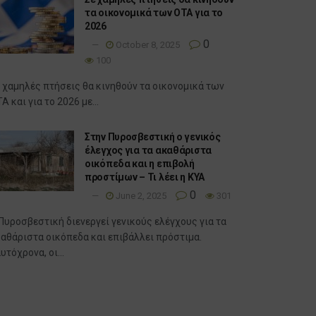
τα οικονομικά των ΟΤΑ για το
2026
0
October 8, 2025
100
 χαμηλές πτήσεις θα κινηθούν τα οικονομικά των
Α και για το 2026 με...
Στην Πυροσβεστική ο γενικός
έλεγχος για τα ακαθάριστα
οικόπεδα και η επιβολή
προστίμων – Τι λέει η ΚΥΑ
0
June 2, 2025
301
Πυροσβεστική διενεργεί γενικούς ελέγχους για τα
αθάριστα οικόπεδα και επιβάλλει πρόστιμα.
υτόχρονα, οι...