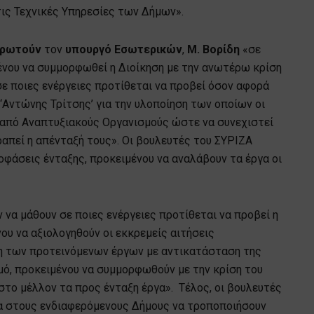
τις Τεχνικές Υπηρεσίες των Δήμων».
ρωτούν
τον
υπουργό Εσωτερικών
,
Μ. Βορίδη
«σε
μένου να συμμορφωθεί η Διοίκηση με την ανωτέρω κρίση
σε ποιες ενέργειες προτίθεται να προβεί όσον αφορά
Αντώνης Τρίτσης’ για την υλοποίηση των οποίων οι
 από Αναπτυξιακούς Οργανισμούς ώστε να συνεχιστεί
ραπεί η απένταξή τους». Οι βουλευτές του ΣΥΡΙΖΑ
οφάσεις ένταξης, προκειμένου να αναλάβουν τα έργα οι
 να μάθουν σε ποιες ενέργειες προτίθεται να προβεί η
υ να αξιολογηθούν οι εκκρεμείς αιτήσεις
η των προτεινόμενων έργων με αντικατάσταση της
ό, προκειμένου να συμμορφωθούν με την κρίση του
 στο μέλλον τα προς ένταξη έργα». Τέλος, οι βουλευτές
τα στους ενδιαφερόμενους Δήμους να τροποποιήσουν