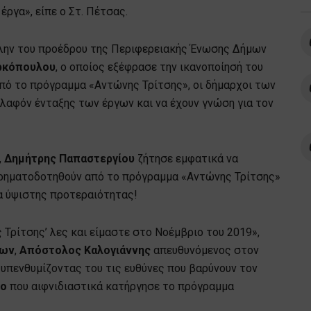
έργα», είπε ο Στ. Πέτσας.
Πλην του προέδρου της Περιφερειακής Ένωσης Δήμων
ρκόπουλου
, ο οποίος εξέφρασε την ικανοποίησή του
πό το πρόγραμμα «Αντώνης Τρίτσης», οι δήμαρχοι των
λαφόν ένταξης των έργων και να έχουν γνώση για τον
,
Δημήτρης Παπαστεργίου
ζήτησε εμφατικά να
χρηματοδοτηθούν από το πρόγραμμα «Αντώνης Τρίτσης»
γα ύψιστης προτεραιότητας!
 Τρίτσης’ λες και είμαστε στο Νοέμβριο του 2019»,
ίων
,
Απόστολος Καλογιάννης
απευθυνόμενος στον
υπενθυμίζοντας του τις ευθύνες που βαρύνουν τον
κο
που αιφνιδιαστικά κατήργησε το πρόγραμμα