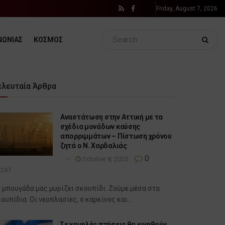
Friday, August 7, 2026
ΝΩΝΙΑΣ
ΚΟΣΜΟΣ
ελευταία Άρθρα
Αναστάτωση στην Αττική με τα
σχέδια μονάδων καύσης
απορριμμάτων – Πίστωση χρόνου
ζητά ο Ν. Χαρδαλιάς
0
October 8, 2025
247
 μπουγάδα μας μυρίζει σκουπίδι. Ζούμε μέσα στα
ουπίδια. Οι νεοπλασίες, ο καρκίνος και...
Σε χαμηλές πτήσεις θα κινηθούν