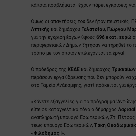
κάποια προβλήματα- έχουν πάρει εγκρίσεις για 
Όμως οι απαντήσεις του δεν ήταν πειστικές. 
Αττικής
και δημάρχου
Γαλατσίου
,
Γιώργου Μα
για την έγκριση έργων ύψους
696 εκατ. ευρώ
α
περιφερειακών Δήμων ζήτησαν να τηρηθεί το π
τρόπο με τον οποίον επιλέγονται τα έργα!
Ο πρόεδρος της
ΚΕΔΕ
και δήμαρχος
Τρικκαίων
περάσουν έργα ύδρευσης που δεν μπορούν να 
στο Ταμείο Ανάκαμψης, γιατί πρόκειται για έρ
«Κάνετε εξαγγελίες για το πρόγραμμα ‘Αντώνης
είπε σε καταγγελτικό τόνο ο δήμαρχος
Λαρισα
αναπληρωτή υπουργό Εσωτερικών, Στ. Πέτσας 
τέως υπουργό Εσωτερικών,
Τάκη Θεοδωρικά
«
Φιλόδημος Ι
».