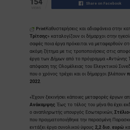
154
Share on Facebook
VIEWS
Καθυστερήσεις και αδιαφάνεια στην κα
Print
Τρίτσης
» καταλογίζουν οι δήμαρχοι στην ηγεσί
σαφές ποια έργα πρόκειται να μεταφερθούν στο 
ακόμη ζήτημα με τις τροποποιήσεις στις αποφ
έργα των Δήμων από το πρόγραμμα «Αντώνης Τρ
απόφαση της Ολομέλειας του Ελεγκτικού Συνεδ
που ο χρόνος τρέχει και οι δήμαρχοι βλέπουν
π
2022
.
«Έχουν ξεκινήσει κάποιες μεταφορές έργων απ
Ανάκαμψης
. Έως το τέλος του μήνα θα έχει ε
ο αναπληρωτής υπουργός Εσωτερικών,
Στέλιο
που πραγματοποιήθηκε την περασμένη Παρασκ
εντάξει έργα συνολικού ύψους
2,2 δισ. ευρώ
κα