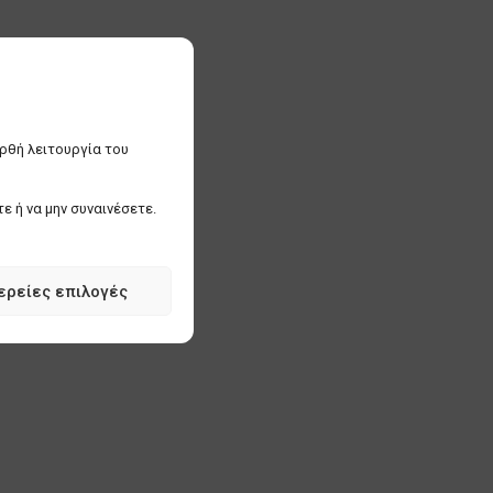
ορθή λειτουργία του
ε ή να μην συναινέσετε.
ερείες επιλογές