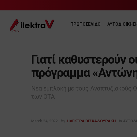
ΠΡΩΤΟΣΕΛΙΔΟ
ΑΥΤΟΔΙΟΙΚΗΣ
Γιατί καθυστερούν ο
πρόγραμμα «Αντώνης
Νέα εμπλοκή με τους Αναπτυξιακούς Ο
των ΟΤΑ
March 24, 2022
by
ΗΛΕΚΤΡΑ ΒΙΣΚΑΔΟΥΡΑΚΗ
in
ΑΥΤΟΔ