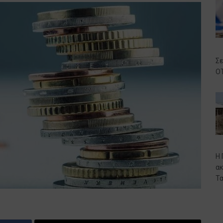
Σε
ΟΤ
Η 
ακ
Τα