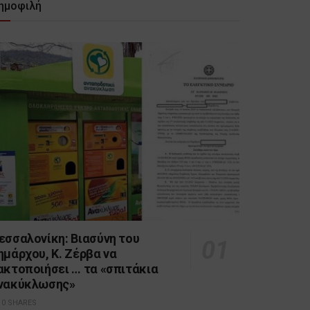
ημοφιλή
εσσαλονίκη: Βιασύνη του
ημάρχου, Κ. Ζέρβα να
ακτοποιήσει … τα «σπιτάκια
νακύκλωσης»
0 SHARES