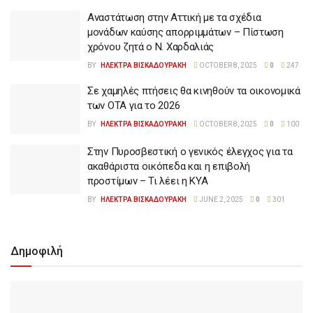
Αναστάτωση στην Αττική με τα σχέδια
μονάδων καύσης απορριμμάτων – Πίστωση
χρόνου ζητά ο Ν. Χαρδαλιάς
BY
ΗΛΕΚΤΡΑ ΒΙΣΚΑΔΟΥΡΑΚΗ
OCTOBER 8, 2025
0
247
Σε χαμηλές πτήσεις θα κινηθούν τα οικονομικά
των ΟΤΑ για το 2026
BY
ΗΛΕΚΤΡΑ ΒΙΣΚΑΔΟΥΡΑΚΗ
OCTOBER 8, 2025
0
100
Στην Πυροσβεστική ο γενικός έλεγχος για τα
ακαθάριστα οικόπεδα και η επιβολή
προστίμων – Τι λέει η ΚΥΑ
BY
ΗΛΕΚΤΡΑ ΒΙΣΚΑΔΟΥΡΑΚΗ
JUNE 2, 2025
0
301
Δημοφιλή