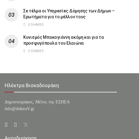
Σε τέλμα οι Υπηρεσίες Δόμησης των Δήμων –
Ερωτήματα για το μέλλον τους
0 SHARES
Κυνισμός Μπακογιάννη ακόμη και για τα
προσφυγόπουλα του Ελαιώνα
0 SHARES
Ηλέκτρα Βισκαδουράκη
Δημοσιογράφος, Μέλος της ΕΣHΕΑ
info@ilektraV.gr
Αυτοδιοίκηση