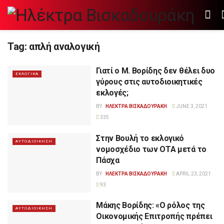
Tag:
απλή αναλογική
Γιατί ο Μ. Βορίδης δεν θέλει δυο
ΕΚΛΟΓΙΚΑ
γύρους στις αυτοδιοικητικές
εκλογές;
BY
ΗΛΕΚΤΡΑ ΒΙΣΚΑΔΟΥΡΑΚΗ
JUNE 3, 2021
335
Στην Βουλή το εκλογικό
ΑΥΤΟΔΙΟΙΚΗΣΗ
νομοσχέδιο των ΟΤΑ μετά το
Πάσχα
BY
ΗΛΕΚΤΡΑ ΒΙΣΚΑΔΟΥΡΑΚΗ
APRIL 23, 2021
93
Μάκης Βορίδης: «Ο ρόλος της
ΑΥΤΟΔΙΟΙΚΗΣΗ
Οικονομικής Επιτροπής πρέπει