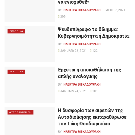
να ενισχυθεί!»
BY
ΗΛΕΚΤΡΑ ΒΙΣΚΑΔΟΥΡΑΚΗ
APRIL 7, 2021
399
Ψευδεπίγραφο το δίλημμα:
ΕΚΛΟΓΙΚΑ
Κυβερνησιμότητα ή Δημοκρατία;
BY
ΗΛΕΚΤΡΑ ΒΙΣΚΑΔΟΥΡΑΚΗ
JANUARY 26, 2021
122
Έρχεται η αποκαθήλωση της
ΕΚΛΟΓΙΚΑ
απλής αναλογικής
BY
ΗΛΕΚΤΡΑ ΒΙΣΚΑΔΟΥΡΑΚΗ
JANUARY 24, 2021
101
Η δυσφορία των αιρετών της
ΑΥΤΟΔΙΟΙΚΗΣΗ
Αυτοδιοίκησης εκπαραθύρωσε
τον Τάκη Θεοδωρικάκο
BY
ΗΛΕΚΤΡΑ ΒΙΣΚΑΔΟΥΡΑΚΗ